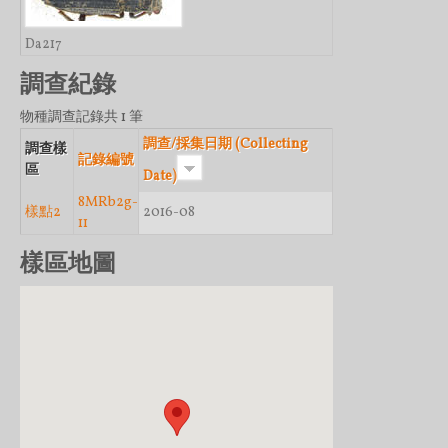
Da217
調查紀錄
物種調查記錄共 1 筆
調查/採集日期 (Collecting
調查樣
記錄編號
區
Date)
8MRb2g-
樣點2
2016-08
11
樣區地圖