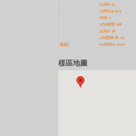
12MS-13
7MTr14-162
1MS-7
11M柳閉-68
12MS-18
2M閉柃木-10
樣點1
10MRb1-1007
頁面
樣區地圖