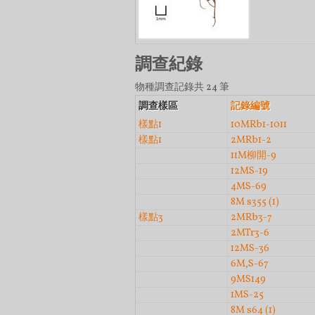
調查紀錄
物種調查記錄共 24 筆
調查樣區
記錄編號
樣點1
10MRb1-1011
樣點1
2MRb1-2
11M柳開-9
12MS-19
4MS-69
8M s355 (1)
樣點3
2MRb3-7
2MTr3-6
12MS-36
6M,S-67
9MS149
1MS-25
8M s64 (1)