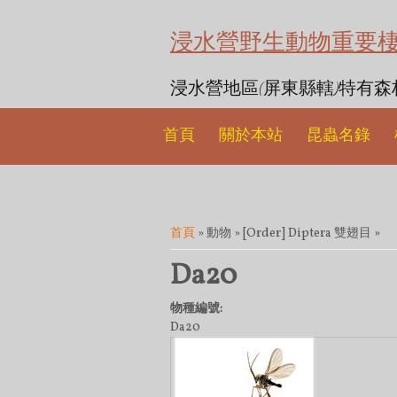
浸水營野生動物重要
浸水營地區(屏東縣轄)特有
首頁
關於本站
昆蟲名錄
您在這裡
首頁
» 動物 » [Order] Diptera 雙翅目 »
Da20
物種編號:
Da20