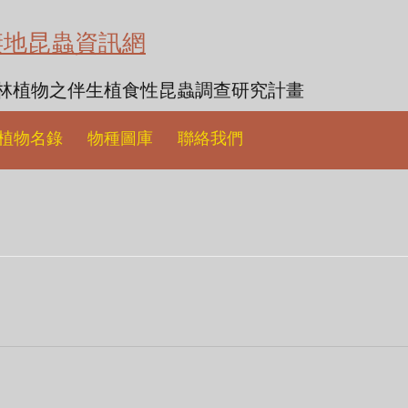
棲地昆蟲資訊網
森林植物之伴生植食性昆蟲調查研究計畫
植物名錄
物種圖庫
聯絡我們