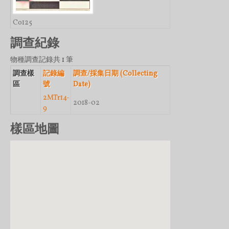
Co125
調查紀錄
物種調查記錄共 1 筆
調查樣
記錄編
調查/採集日期 (Collecting
區
號
Date)
2MTr14-
2018-02
9
樣區地圖