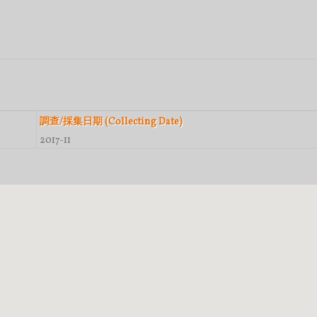
調查/採集日期 (Collecting Date)
2017-11