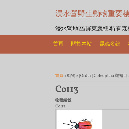
浸水營野生動物重要
浸水營地區(屏東縣轄)特有
首頁
關於本站
昆蟲名錄
您在這裡
首頁
» 動物 » [Order] Coleoptera 鞘翅目 
Co113
物種編號:
Co113