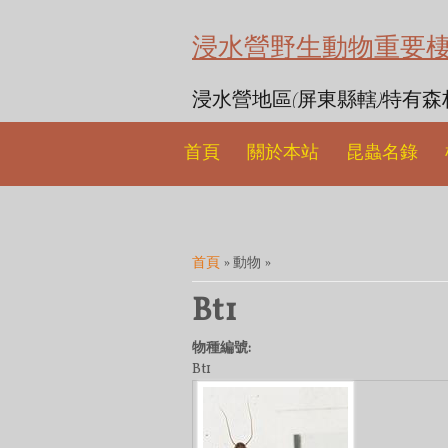
浸水營野生動物重要
浸水營地區(屏東縣轄)特有
首頁
關於本站
昆蟲名錄
您在這裡
首頁
» 動物 »
Bt1
物種編號:
Bt1