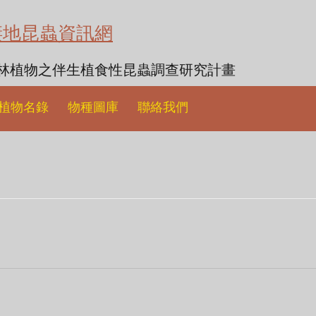
棲地昆蟲資訊網
森林植物之伴生植食性昆蟲調查研究計畫
植物名錄
物種圖庫
聯絡我們