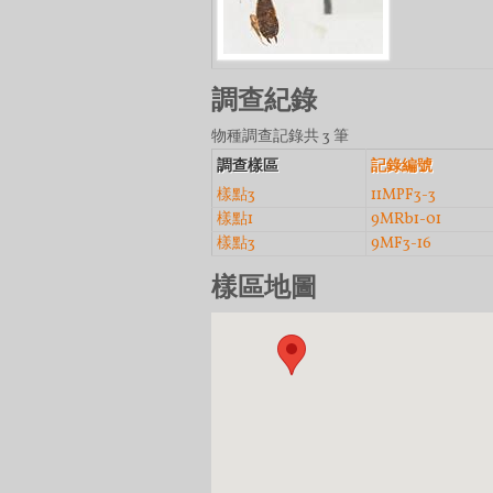
調查紀錄
物種調查記錄共 3 筆
調查樣區
記錄編號
樣點3
11MPF3-3
樣點1
9MRb1-01
樣點3
9MF3-16
樣區地圖